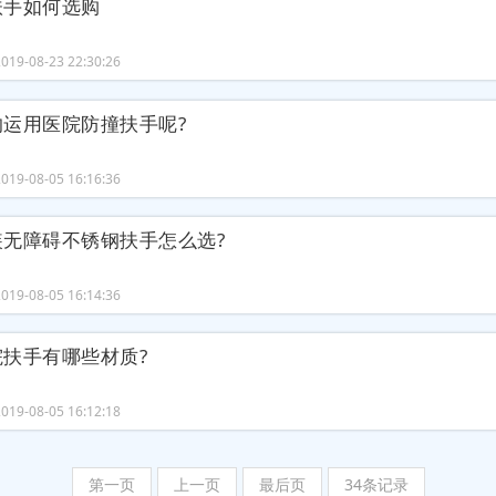
扶手如何选购
19-08-23 22:30:26
的运用医院防撞扶手呢?
19-08-05 16:16:36
装无障碍不锈钢扶手怎么选?
19-08-05 16:14:36
扶手有哪些材质?
19-08-05 16:12:18
第一页
上一页
最后页
34条记录