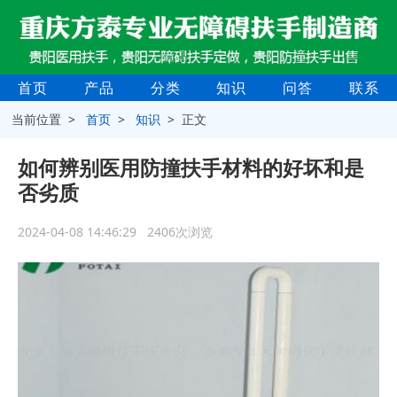
首页
产品
分类
知识
问答
联系
当前位置 >
首页
>
知识
> 正文
如何辨别医用防撞扶手材料的好坏和是
否劣质
2024-04-08 14:46:29 2406次浏览